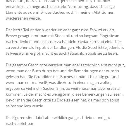
das Gefühl, dass sich das Ganze jetzt zu einem Psychothriller
entwickelt. Ich hege auch die starke Vermutung, dass ich einige
Elemente aus dem Teil des Buches noch in meinen Albträumen
wiedersehen werde.
Der letzte Teil ist dann wiederum aber ganz nice. Es wird erklärt.
Besser gesagt lernt man mit Shae mit und so langsam fängt sie an
nachzudenken und nicht nur zu handeln. Gedanken sind einfacher
zu verstehen als impulsive Handlungen. Als die Geschichte jedenfalls
teilweise Sinn ergibt, macht es auch tatsächlich Spaß sie zu lesen.
Die gesamte Geschichte versteht man aber tatsächlich erst recht gut,
wenn man das Buch durch hat und die Bemerkungen der Autorin
gelesen hat. Die Grundidee des Buches ist nämlich richtig gut und
wenn man erstmal weiß, was die Autorin einem sagen wollte,
ergeben so viel mehr Sachen Sinn. So weit muss man aber erstmal
kommen. Leider macht es wenig Sinn, diese Bemerkungen zu lesen,
bevor man die Geschichte zu Ende gelesen hat, da man sich sonst
selbst spoilern würde.
Die Figuren sind dabei aber wirklich gut geschrieben und gut
nachvollziehbar.