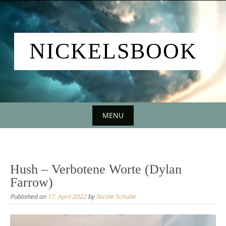
Skip
to
content
NICKELSBOOK
MENU
Skip
to
content
Hush – Verbotene Worte (Dylan
Farrow)
Published on
17. April 2022
by
Nicole Schulte