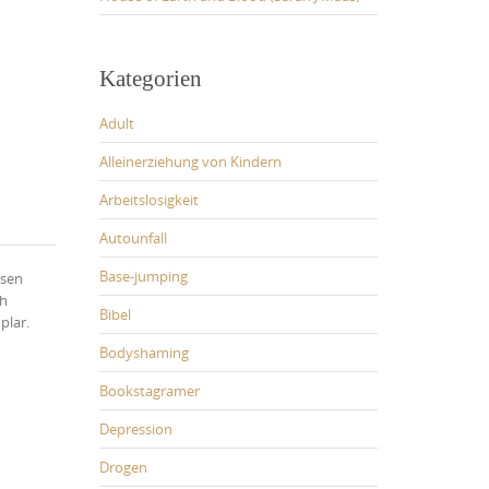
Kategorien
Adult
Alleinerziehung von Kindern
Arbeitslosigkeit
Autounfall
Base-jumping
esen
ch
Bibel
plar.
Bodyshaming
Bookstagramer
Depression
Drogen