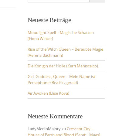
for:
Neueste Beiträge
Moonlight Spell – Magische Schatten
(Fiona Winter)
Rise of the Witch Queen – Beraubte Magie
(Verena Bachmann)
Die Königin der Hölle (Kerri Maniscalco)
Girl, Goddess, Queen – Mein Name ist
Persephone (Bea Fitzgerald)
Air Awoken (Elise Kova)
Neueste Kommentare
LadyMerlinMalory
zu
Crescent City –
House of Earth and Blood (Sarah J Maas)