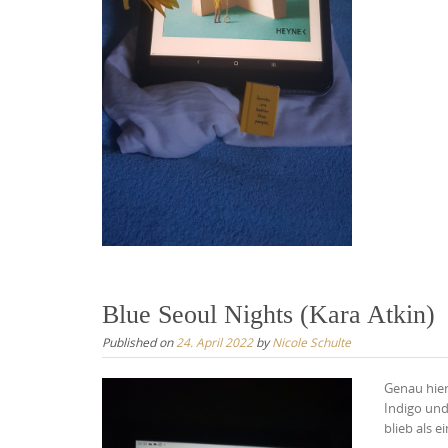
Blue Seoul Nights (Kara Atkin)
Published on
24. April 2022
by
Nicole Schulte
Genau hier
Indigo und
blieb als 