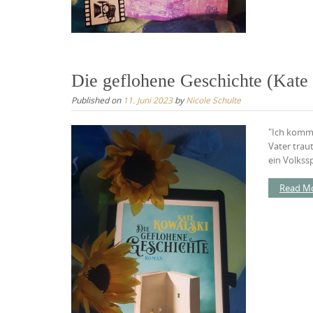
Die geflohene Geschichte (Kate
Published on
11. Juni 2023
by
Nicole Schulte
"Ich komme
Vater trau
ein Volkssp
Read M