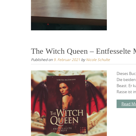
The Witch Queen – Entfesselte
Published on
9. Februar 2021
by
Nicole Schulte
Dieses Buc
Die beiden
Beast. Er 
Rasse ist in
Read M