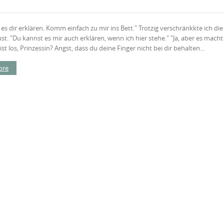
 es dir erklären. Komm einfach zu mir ins Bett." Trotzig verschränkkte ich di
ust. "Du kannst es mir auch erklären, wenn ich hier stehe." "Ja, aber es mach
st los, Prinzessin? Angst, dass du deine Finger nicht bei dir behalten...
ore