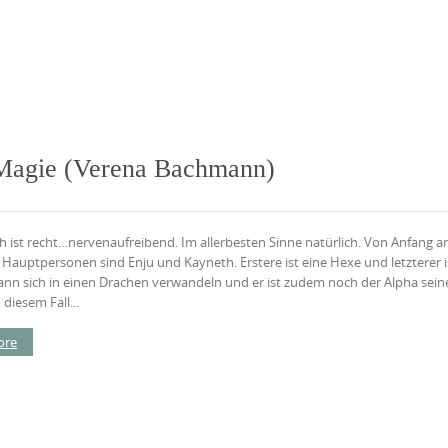
 Magie (Verena Bachmann)
h ist recht…nervenaufreibend. Im allerbesten Sinne natürlich. Von Anfang an
 Hauptpersonen sind Enju und Kayneth. Erstere ist eine Hexe und letzterer i
kann sich in einen Drachen verwandeln und er ist zudem noch der Alpha sein
 diesem Fall...
ore