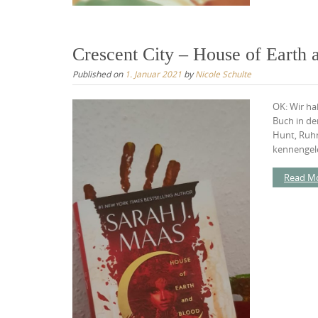
Crescent City – House of Earth 
Published on
1. Januar 2021
by
Nicole Schulte
OK: Wir ha
Buch in de
Hunt, Ruhn
kennengele
Read M