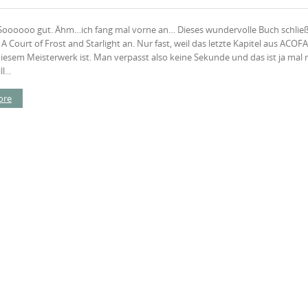
Soooooo gut. Ähm…ich fang mal vorne an… Dieses wundervolle Buch schließ
A Court of Frost and Starlight an. Nur fast, weil das letzte Kapitel aus ACOF
diesem Meisterwerk ist. Man verpasst also keine Sekunde und das ist ja mal
l...
ore