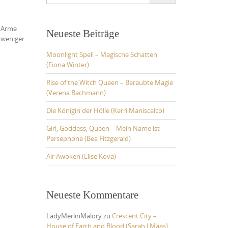
for:
e Arme
Neueste Beiträge
t weniger
Moonlight Spell – Magische Schatten
(Fiona Winter)
Rise of the Witch Queen – Beraubte Magie
(Verena Bachmann)
Die Königin der Hölle (Kerri Maniscalco)
Girl, Goddess, Queen – Mein Name ist
Persephone (Bea Fitzgerald)
Air Awoken (Elise Kova)
Neueste Kommentare
LadyMerlinMalory
zu
Crescent City –
House of Earth and Blood (Sarah J Maas)