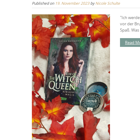
Published on
19. November 2023
by
Nicole Schulte
"Ich werde
vor der Br
Spaß. Was i
Read M