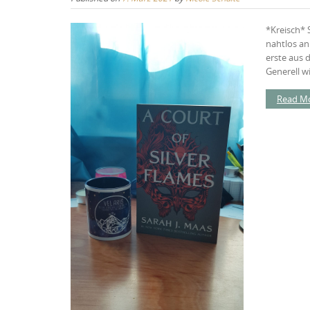
*Kreisch* 
nahtlos an 
erste aus 
Generell wil
Read M