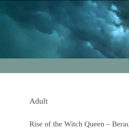
Skip
to
content
Skip
to
content
Adult
Rise of the Witch Queen – Ber