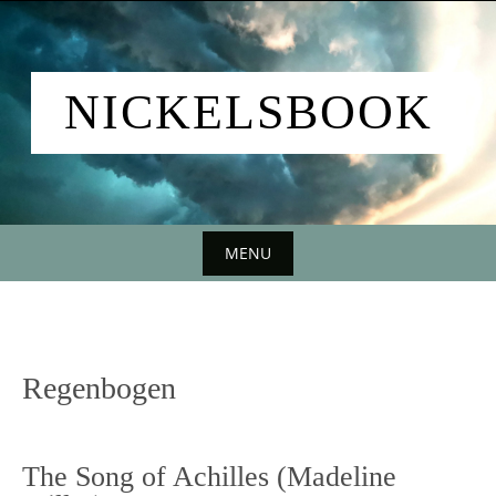
Skip
to
content
NICKELSBOOK
MENU
Skip
to
content
Regenbogen
The Song of Achilles (Madeline