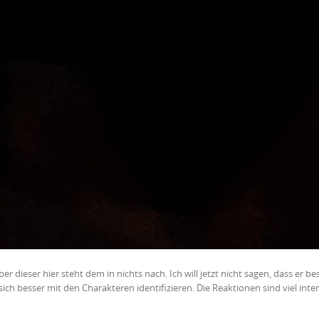
er dieser hier steht dem in nichts nach. Ich will jetzt nicht sagen, dass er bes
ich besser mit den Charakteren identifizieren. Die Reaktionen sind viel inte