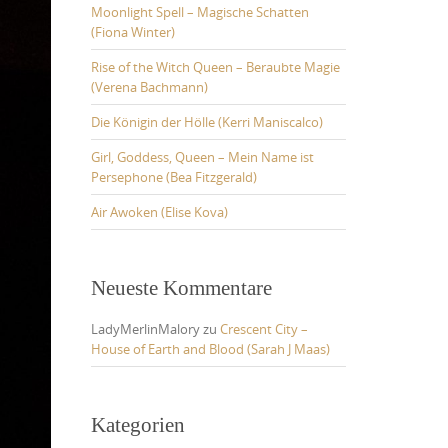
Moonlight Spell – Magische Schatten
(Fiona Winter)
Rise of the Witch Queen – Beraubte Magie
(Verena Bachmann)
Die Königin der Hölle (Kerri Maniscalco)
Girl, Goddess, Queen – Mein Name ist
Persephone (Bea Fitzgerald)
Air Awoken (Elise Kova)
Neueste Kommentare
LadyMerlinMalory
zu
Crescent City –
House of Earth and Blood (Sarah J Maas)
Kategorien