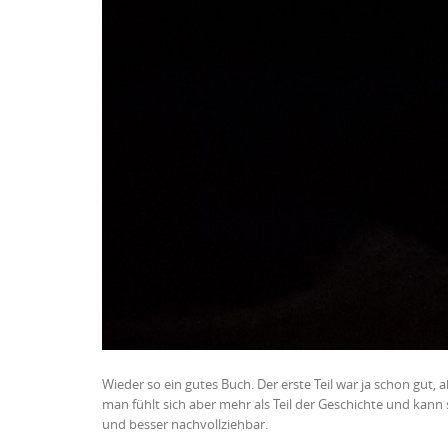
Wieder so ein gutes Buch. Der erste Teil war ja schon gut, ab
man fühlt sich aber mehr als Teil der Geschichte und kann s
und besser nachvollziehbar.