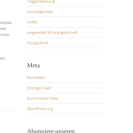
Triggerwarnung
Uncategorized
Unfall
 möchte
mmt,
ungewollte Schwangerschaft
er nun
Young Adult
ich
Meta
Anmelden
Eintrags-Feed
Kommentar-Feed
WordPress.org
Abonniere unseren