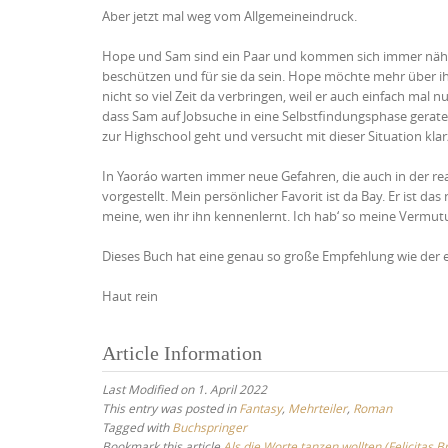
Aber jetzt mal weg vom Allgemeineindruck.
Hope und Sam sind ein Paar und kommen sich immer näher. 
beschützen und für sie da sein. Hope möchte mehr über ih
nicht so viel Zeit da verbringen, weil er auch einfach ma
dass Sam auf Jobsuche in eine Selbstfindungsphase geraten
zur Highschool geht und versucht mit dieser Situation kla
In Yaoráo warten immer neue Gefahren, die auch in der r
vorgestellt. Mein persönlicher Favorit ist da Bay. Er ist 
meine, wen ihr ihn kennenlernt. Ich hab‘ so meine Vermutu
Dieses Buch hat eine genau so große Empfehlung wie der e
Haut rein
Article Information
Last Modified on 1. April 2022
This entry was posted in
Fantasy
,
Mehrteiler
,
Roman
Tagged with
Buchspringer
Bookmark this article
Als die Worte tanzen wollten (Felicitas B