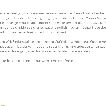
Gleichzeitig driften sie immer weiter auseinander. Sam will seine Familie
re eigene Familie in Erfahrung bringen, muss dafür aber nach Yaoráo. Sam
l nur eine ruhige Minute haben möchte und Hope versteht das nicht. Dazu ko
 ist und sich nicht so sicher ist, was er beruflich machen möchte, Hope ab
rzukommen. Beides funktioniert nur so halb-gut.
ealen Welt Einfluss auf die beiden haben. Außerdem werden neue Charaktere
das neue quasi-Haustier von Hope und super knuffig. Ihr werdet verstehen was 
ng was ihn angeht, aber das ist eine Geschichte für wann anders.
rste Teil und ich kann ihn nur wärmstens empfehlen.
randt)