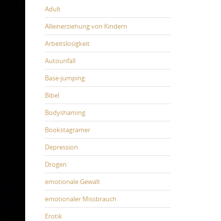
Adult
Alleinerziehung von Kindern
Arbeitslosigkeit
Autounfall
Base-jumping
Bibel
Bodyshaming
Bookstagramer
Depression
Drogen
emotionale Gewalt
emotionaler Missbrauch
Erotik