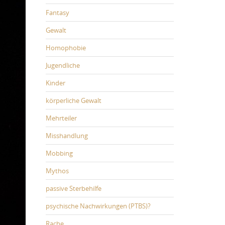
Fantasy
Gewalt
Homophobie
Jugendliche
Kinder
körperliche Gewalt
Mehrteiler
Misshandlung
Mobbing
Mythos
passive Sterbehilfe
psychische Nachwirkungen (PTBS)?
Rache