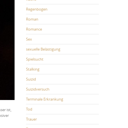
Regenbogen
Roman
Romance
Sex
sexuelle Belästigung
Spielsucht
Stalking
Suizid
Suizidversuch
Terminale Erkrankung
Tod
ser ist,
nsiver
Trauer