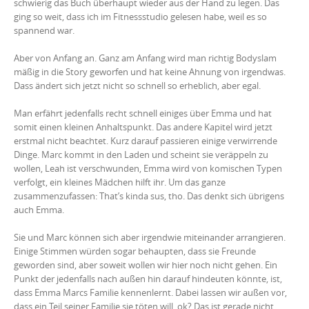
schwierig das Buch überhaupt wieder aus der Hand zu legen. Das
ging so weit, dass ich im Fitnessstudio gelesen habe, weil es so
spannend war.
Aber von Anfang an. Ganz am Anfang wird man richtig Bodyslam
mäßig in die Story geworfen und hat keine Ahnung von irgendwas.
Dass ändert sich jetzt nicht so schnell so erheblich, aber egal.
Man erfährt jedenfalls recht schnell einiges über Emma und hat
somit einen kleinen Anhaltspunkt. Das andere Kapitel wird jetzt
erstmal nicht beachtet. Kurz darauf passieren einige verwirrende
Dinge. Marc kommt in den Laden und scheint sie veräppeln zu
wollen, Leah ist verschwunden, Emma wird von komischen Typen
verfolgt, ein kleines Mädchen hilft ihr. Um das ganze
zusammenzufassen: That’s kinda sus, tho. Das denkt sich übrigens
auch Emma.
Sie und Marc können sich aber irgendwie miteinander arrangieren.
Einige Stimmen würden sogar behaupten, dass sie Freunde
geworden sind, aber soweit wollen wir hier noch nicht gehen. Ein
Punkt der jedenfalls nach außen hin darauf hindeuten könnte, ist,
dass Emma Marcs Familie kennenlernt. Dabei lassen wir außen vor,
dass ein Teil seiner Familie sie töten will, ok? Das ist gerade nicht