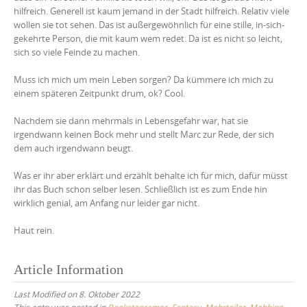
hilfreich. Generell ist kaum jemand in der Stadt hilfreich. Relativ viele
wollen sie tot sehen. Das ist außergewöhnlich für eine stille, in-sich-
gekehrte Person, die mit kaum wem redet. Da ist es nicht so leicht,
sich so viele Feinde zu machen.
Muss ich mich um mein Leben sorgen? Da kümmere ich mich zu
einem späteren Zeitpunkt drum, ok? Cool.
Nachdem sie dann mehrmals in Lebensgefahr war, hat sie
irgendwann keinen Bock mehr und stellt Marc zur Rede, der sich
dem auch irgendwann beugt.
Was er ihr aber erklärt und erzählt behalte ich für mich, dafür müsst
ihr das Buch schon selber lesen. Schließlich ist es zum Ende hin
wirklich genial, am Anfang nur leider gar nicht.
Haut rein.
Article Information
Last Modified on 8. Oktober 2022
This entry was posted in
Bookstagramer
,
Fantasy
,
Mehrteiler
,
Mobbing
,