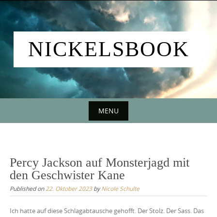
Skip
to
content
NICKELSBOOK
MENU
Skip
to
content
Percy Jackson auf Monsterjagd mit
den Geschwister Kane
Published on
22. Oktober 2023
by
Nicole Schulte
Ich hatte auf diese Schlagabtausche gehofft. Der Stolz. Der Sass. Das